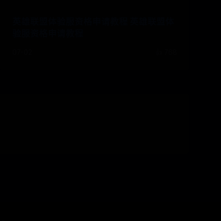
英雄联盟体验服资格申请教程 英雄联盟体
验服资格申请教程
07-02
👍 768