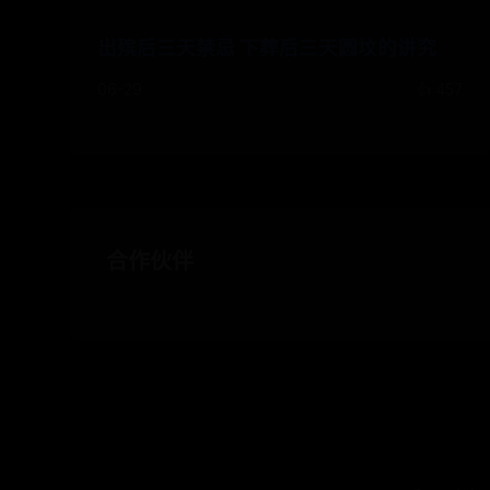
出殡后三天禁忌 下葬后三天圆坟的讲究
06-29
👍 457
合作伙伴