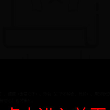
）、便便（太惡心了）、沙包（打了不掉血，無解）、月球秒殺
好惡心）暫時未加。