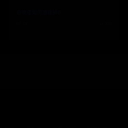
自喷漆如何清理掉0
07-02
👍 339