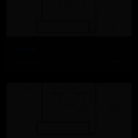
汽车之家
2026-08-02
✍️ admin