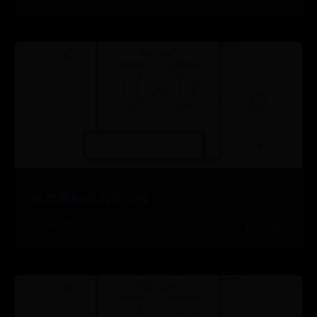
问苹果5s电池多少钱
2026-07-27
✍️ admin