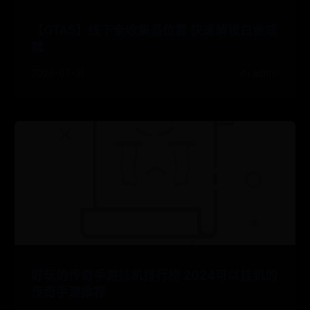
【GTA5】线下全收集品位置 快速解锁白金成
就
2026-07-31
✍️ admin
好玩的传奇手游挂机排行榜 2024可以挂机的
传奇手游推荐