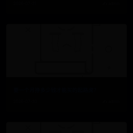
2026-07-31
✍️ admin
要一个月挣多少钱才能买的起路虎？
2026-07-30
✍️ admin