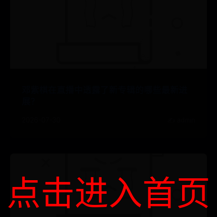
邓紫棋在直播中透露了新专辑的哪些最新进
展？
2026-07-30
✍️ admin
点击进入首页