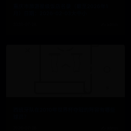
重庆市旅游星级饭店名录（截至2026年1
月）日期：2026-02-03大中小
2026-07-28
✍️ admin
西班牙队在2010年世界杯夺冠的阵容有哪些
球员？
2026-07-28
✍️ admin