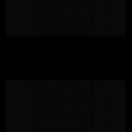
鳾科 Sittidae
2026-07-27
✍️ admin