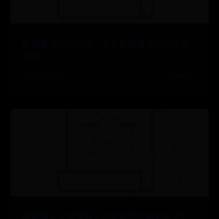
数据漫游怎么打开，手机数据漫游开启步骤
详解
2026-07-30
✍️ admin
搜狗输入法语音输入功能如何开启和关闭？