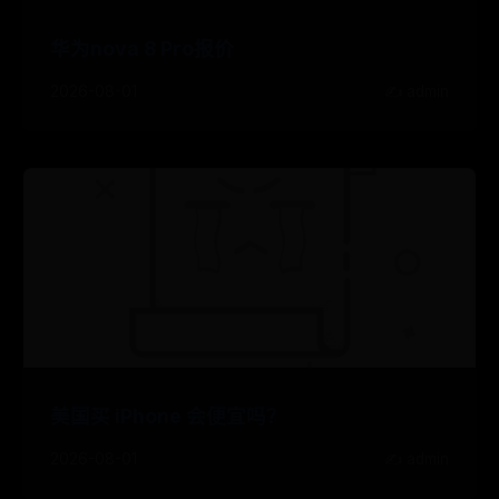
华为nova 8 Pro报价
2026-08-01
✍️ admin
美国买 iPhone 会便宜吗？
2026-08-01
✍️ admin