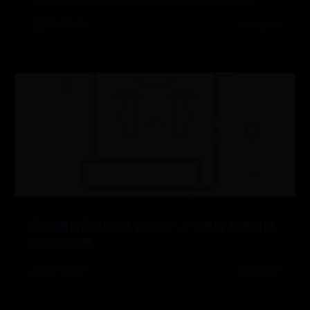
2026-07-30
✍️ admin
网贷邀请码如何安全获取？3个靠谱渠道与理
财攻略分享
2026-07-29
✍️ admin