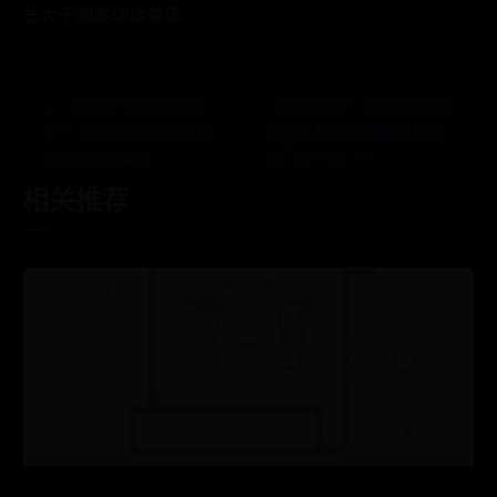
总大于圆跳动误差值.
← 手游冰川勇士价格多
《剑侠情缘》手游门派属性
少？2025年EZ皮肤获取
克制关系(剑侠情缘职业克
方式与价值解析
制门派介绍) →
相关推荐