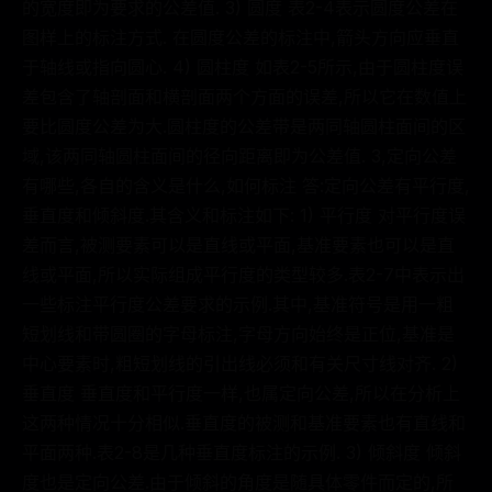
的宽度即为要求的公差值. 3) 圆度 表2-4表示圆度公差在
图样上的标注方式. 在圆度公差的标注中,箭头方向应垂直
于轴线或指向圆心. 4) 圆柱度 如表2-5所示,由于圆柱度误
差包含了轴剖面和横剖面两个方面的误差,所以它在数值上
要比圆度公差为大.圆柱度的公差带是两同轴圆柱面间的区
域,该两同轴圆柱面间的径向距离即为公差值. 3,定向公差
有哪些,各自的含义是什么,如何标注 答:定向公差有平行度,
垂直度和倾斜度.其含义和标注如下: 1) 平行度 对平行度误
差而言,被测要素可以是直线或平面,基准要素也可以是直
线或平面,所以实际组成平行度的类型较多.表2-7中表示出
一些标注平行度公差要求的示例.其中,基准符号是用一粗
短划线和带圆圈的字母标注,字母方向始终是正位,基准是
中心要素时,粗短划线的引出线必须和有关尺寸线对齐. 2)
垂直度 垂直度和平行度一样,也属定向公差,所以在分析上
这两种情况十分相似.垂直度的被测和基准要素也有直线和
平面两种.表2-8是几种垂直度标注的示例. 3) 倾斜度 倾斜
度也是定向公差.由于倾斜的角度是随具体零件而定的,所