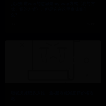
我只知道way的意思是my way方式（我的方
式，我的方式），但是它在这里意味着什
么？
08-16
👍 88
脂老虎减肥多少钱一盒-脂老虎减肥药价格攻
略