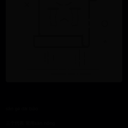
sān gè dài biăo
三个代表 常用sān nóng